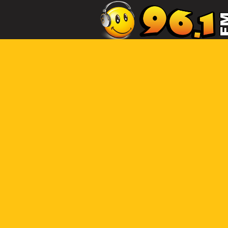
Radio 96.1 FM “La Voz del País” desde 
año 1991 en los primeros lugares en lo
Ratings de Sintonía.
Somos los #1
Rendición de Cuentas 2025
HOME
LA RADIO
PROGRA