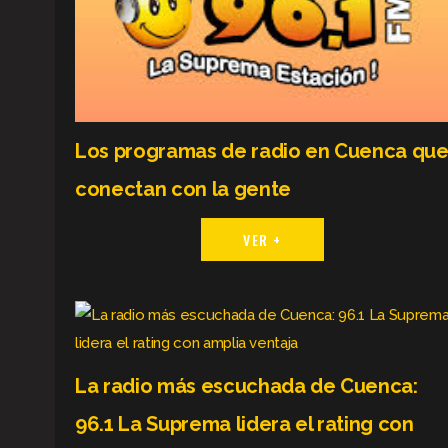
Los programas de radio en Cuenca qu
conectan con la gente
VER +
La radio más escuchada de Cuenca:
96.1 La Suprema lidera el rating con