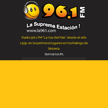
Radio 96.1 FM “La Voz del País” desde el año
1991 en los primeros lugares en los Ratings de
Sintonía.
Somos los #1
Rendición de Cuentas 2025
DIRECCIÓN
Av. Ricardo Muñoz Dávila 4-38 y
Juan Bautista Vásquez
CABINA
(+593 7 ) 40 91 911 / 2 888 961