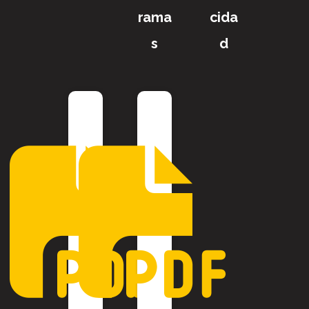
rama
cida
s
d