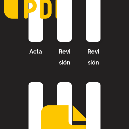
Acta
Revi
Revi
sión
sión