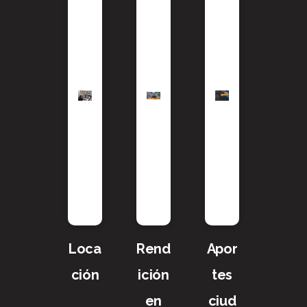
Loca
Rend
Apor
ción
ición
tes
en
ciud