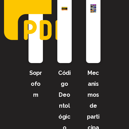
Sopr
Códi
Mec
ofo
go
anis
m
Deo
mos
ntol
de
ógic
parti
o
cipa