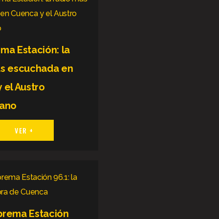
ma Estación: la
ás escuchada en
 el Austro
iano
VER +
prema Estación