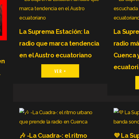
La Suprema Estación: la
La Supre
radio que marca tendencia
radio m
en el Austro ecuatoriano
Cuenca y
én
ecuator
VER +
l
🎶 -La Cuadra-: el ritmo
💜 La Su