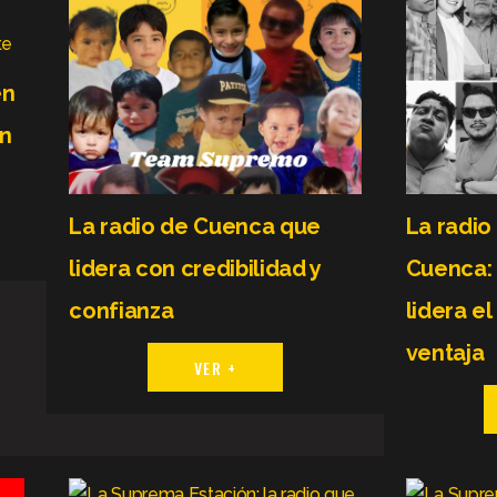
en
n
La radio de Cuenca que
La radi
lidera con credibilidad y
Cuenca:
confianza
lidera el
ventaja
VER +