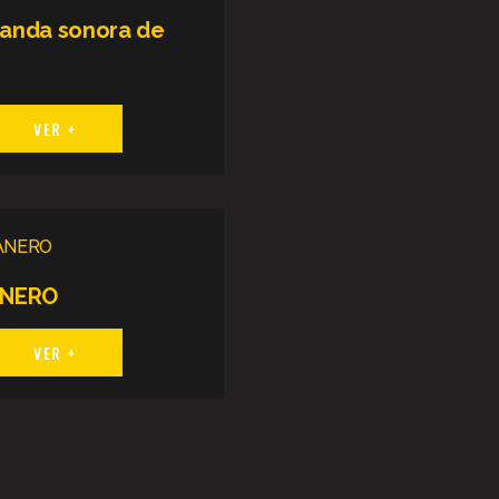
 banda sonora de
VER +
ANERO
VER +