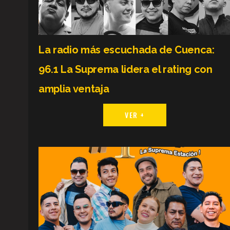
La radio más escuchada de Cuenca:
96.1 La Suprema lidera el rating con
amplia ventaja
VER +