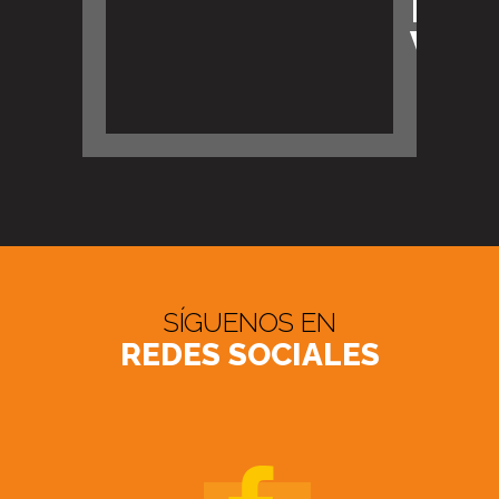
IE
VID
SÍGUENOS EN
REDES SOCIALES