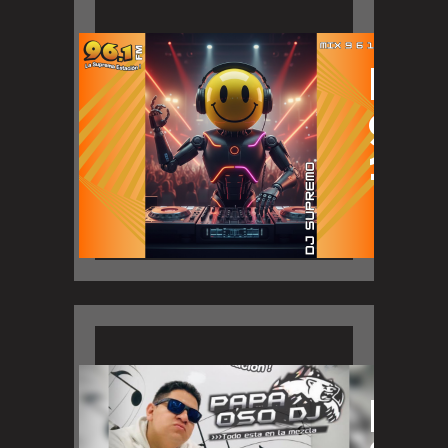
MIX
9 6
1
LA