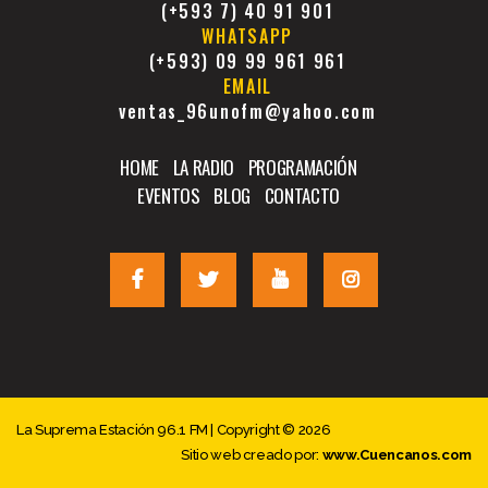
(+593 7) 40 91 901
WHATSAPP
(+593) 09 99 961 961
EMAIL
ventas_96unofm@yahoo.com
HOME
LA RADIO
PROGRAMACIÓN
EVENTOS
BLOG
CONTACTO
La Suprema Estación 96.1 FM | Copyright © 2026
Sitio web creado por:
www.Cuencanos.com