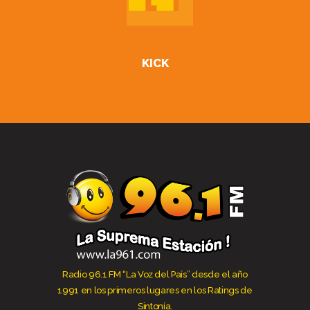
KICK
Radio 96.1 FM “La Voz del País” desde el año
1991 en los primeros lugares en los Ratings de
Sintonía.