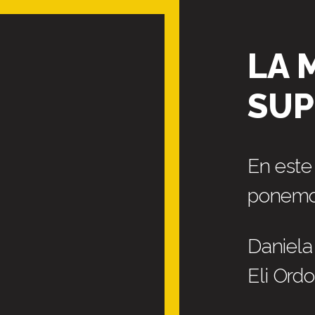
LA 
SU
En este
ponemos 
Daniel
Eli Ord