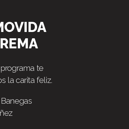
MOVIDA
PREMA
 programa te
la carita feliz.
a Banegas
oñez