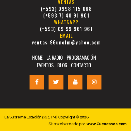
VENTAS
(+593) 0998 115 068
(+593 7) 40 91 901
WHATSAPP
(+593) 09 99 961 961
EMAIL
ventas_96unofm@yahoo.com
HOME
LA RADIO
PROGRAMACIÓN
EVENTOS
BLOG
CONTACTO
La Suprema Estación 96.1 FM | Copyright © 2026
Sitio web creado por:
www.Cuencanos.com