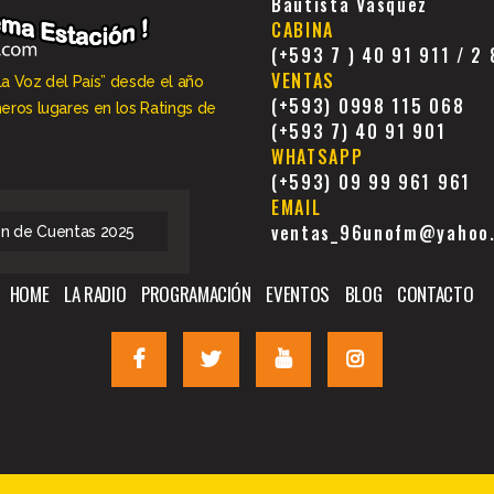
Bautista Vásquez
CABINA
(+593 7 ) 40 91 911 / 2
VENTAS
La Voz del País” desde el año
(+593) 0998 115 068
meros lugares en los Ratings de
(+593 7) 40 91 901
WHATSAPP
(+593) 09 99 961 961
EMAIL
ventas_96unofm@yahoo
ón de Cuentas 2025
HOME
LA RADIO
PROGRAMACIÓN
EVENTOS
BLOG
CONTACTO