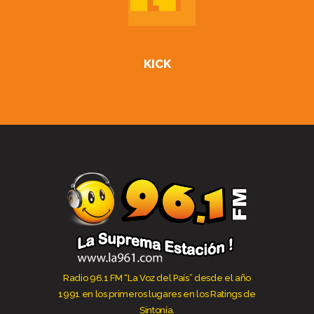
KICK
Radio 96.1 FM “La Voz del País” desde el año
1991 en los primeros lugares en los Ratings de
Sintonía.