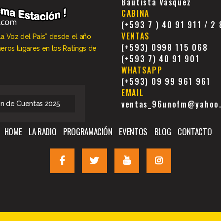
Bautista Vásquez
CABINA
(+593 7 ) 40 91 911 / 2
VENTAS
La Voz del País” desde el año
(+593) 0998 115 068
meros lugares en los Ratings de
(+593 7) 40 91 901
WHATSAPP
(+593) 09 99 961 961
EMAIL
ventas_96unofm@yahoo
ón de Cuentas 2025
HOME
LA RADIO
PROGRAMACIÓN
EVENTOS
BLOG
CONTACTO