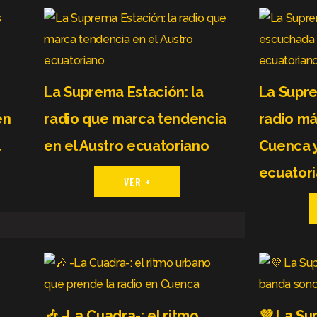
La Suprema Estación: la
La Supre
én
radio que marca tendencia
radio m
l
en el Austro ecuatoriano
Cuenca y
ecuator
VER +
🎶 -La Cuadra-: el ritmo
💜 La Su