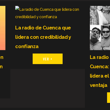
La radio de Cuenca que
lidera con credibilidad y
confianza
en
La radi
VER +
n
Cuenca:
lidera el
ventaja