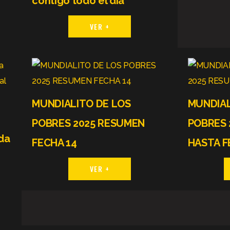
contigo todo el día
VER +
MUNDIALITO DE LOS
MUNDIAL
1
POBRES 2025 RESUMEN
POBRES 
da
FECHA 14
HASTA F
VER +