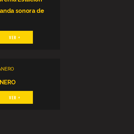
 banda sonora de
VER +
ANERO
VER +