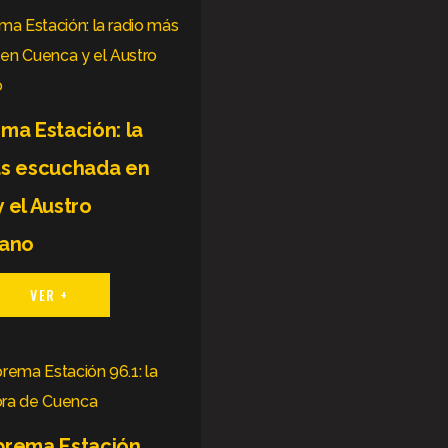
ma Estación: la
ás escuchada en
 el Austro
iano
VER +
prema Estación